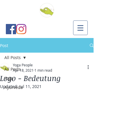
Post
All Posts
Yoga People
All Posts
Apr 18, 2021
1 min read
Logo - Bedeutung
Yoga
Updated:
Jul 11, 2021
Ayurveda